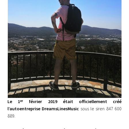
Le 1ᵉʳ février 2019 était officiellement créé
l’autoentreprise DreamsLinesMusic
sous le siren 847 600
889.