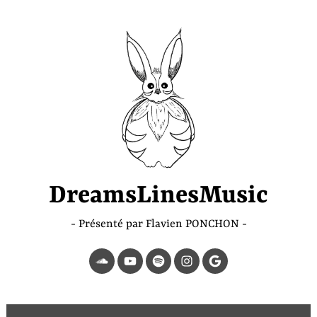
Accéder
au
contenu
principal
DreamsLinesMusic
Présenté par Flavien PONCHON
SoundCloud
YouTube
Spotify
Instagram
Page
Google