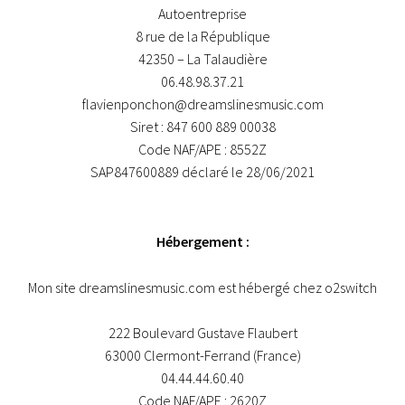
Autoentreprise
8 rue de la République
42350 – La Talaudière
06.48.98.37.21
flavienponchon@dreamslinesmusic.com
Siret : 847 600 889 00038
Code NAF/APE : 8552Z
SAP847600889 déclaré le 28/06/2021
Hébergement :
Mon site dreamslinesmusic.com est hébergé chez o2switch
222 Boulevard Gustave Flaubert
63000 Clermont-Ferrand (France)
04.44.44.60.40
Code NAF/APE : 2620Z