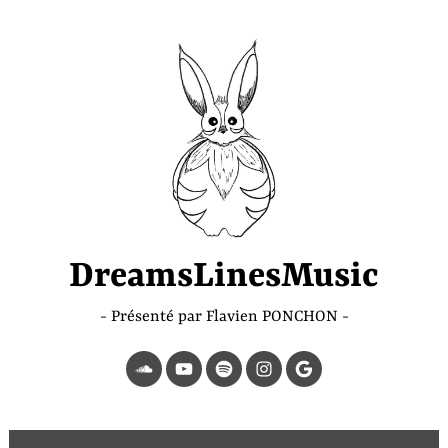
Accéder
au
contenu
principal
DreamsLinesMusic
Présenté par Flavien PONCHON
SoundCloud
YouTube
Spotify
Instagram
Page
Google