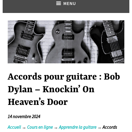
MENU
Accords pour guitare : Bob
Dylan – Knockin’ On
Heaven’s Door
14 novembre 2024
Accueil
→
Cours en ligne
→
Apprendre la guitare
→ Accords