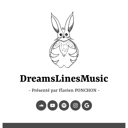
Accéder
au
contenu
principal
DreamsLinesMusic
Présenté par Flavien PONCHON
SoundCloud
YouTube
Spotify
Instagram
Page
Google