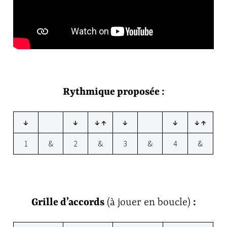
Rythmique proposée :
↓
↓
↓ ↑
↓
↓
↓ ↑
1
&
2
&
3
&
4
&
Grille d’accords
(à jouer en boucle)
: