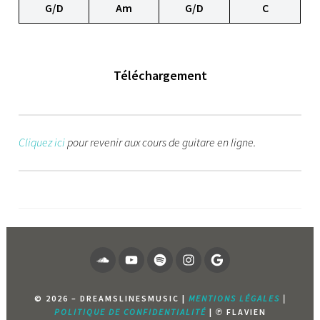
G/D
Am
G/D
C
Téléchargement
Cliquez ici
pour revenir aux cours de guitare en ligne.
SOUNDCLOUD
YOUTUBE
SPOTIFY
INSTAGRAM
PAGE
GOOGLE
© 2026 – DREAMSLINESMUSIC |
MENTIONS LÉGALES
|
POLITIQUE DE CONFIDENTIALITÉ
| ℗ FLAVIEN