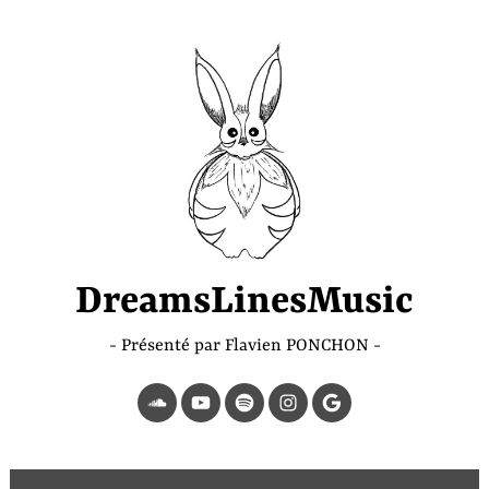
Accéder
au
contenu
principal
DreamsLinesMusic
Présenté par Flavien PONCHON
SoundCloud
YouTube
Spotify
Instagram
Page
Google