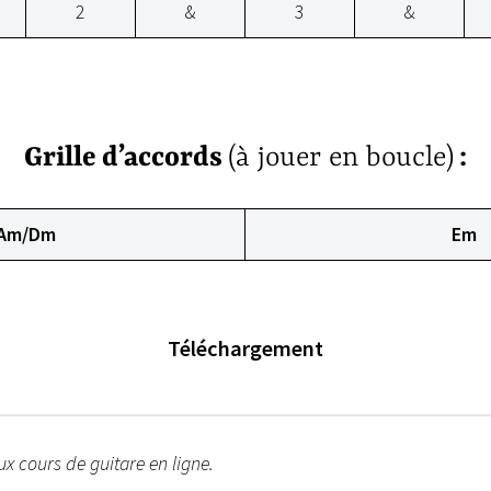
2
&
3
&
Grille d’accords
(à jouer en boucle)
:
Am/Dm
Em
Téléchargement
x cours de guitare en ligne.