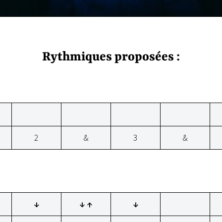
Rythmiques proposées :
2
&
3
&
↓
↓ ↑
↓