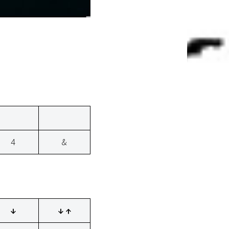
4
&
↓
↓ ↑