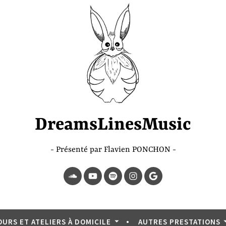
DreamsLinesMusic
Présenté par Flavien PONCHON
SoundCloud
YouTube
Spotify
Instagram
Page
Google
OURS ET ATELIERS À DOMICILE
AUTRES PRESTATIONS