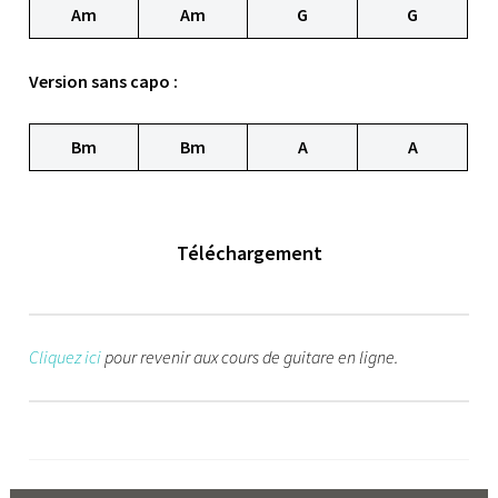
Am
Am
G
G
Version sans capo :
Bm
Bm
A
A
Téléchargement
Cliquez ici
pour revenir aux cours de guitare en ligne.