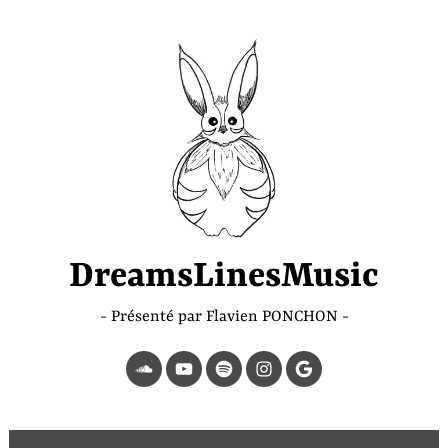
Accéder
au
contenu
principal
DreamsLinesMusic
Présenté par Flavien PONCHON
SoundCloud
YouTube
Spotify
Instagram
Page
Google