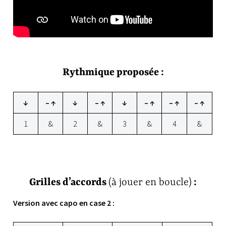
Rythmique proposée :
↓
– ↑
↓
– ↑
↓
– ↑
– ↑
– ↑
1
&
2
&
3
&
4
&
Grilles d’accords
(à jouer en boucle)
:
Version avec capo en case 2 :