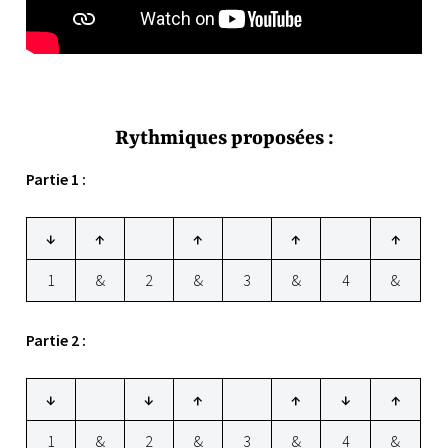
Rythmiques proposées :
Partie 1 :
↓
↑
↑
↑
↑
1
&
2
&
3
&
4
&
Partie 2 :
↓
↓
↑
↑
↓
↑
1
&
2
&
3
&
4
&