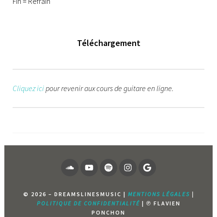
Fin = Refrain
Téléchargement
Cliquez ici
pour revenir aux cours de guitare en ligne.
SOUNDCLOUD
YOUTUBE
SPOTIFY
INSTAGRAM
PAGE
GOOGLE
© 2026 – DREAMSLINESMUSIC |
MENTIONS LÉGALES
|
POLITIQUE DE CONFIDENTIALITÉ
| ℗ FLAVIEN
PONCHON