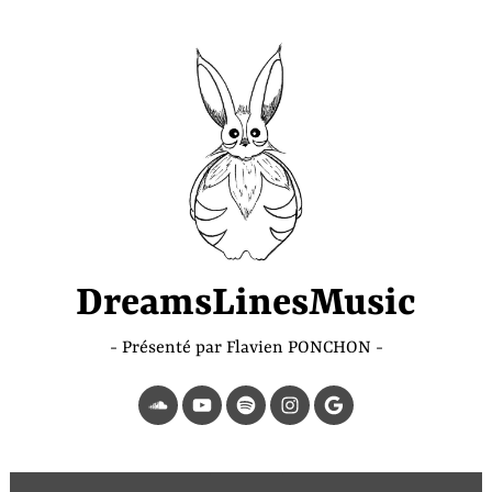
Accéder
au
contenu
principal
DreamsLinesMusic
Présenté par Flavien PONCHON
SoundCloud
YouTube
Spotify
Instagram
Page
Google