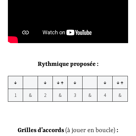
Rythmique proposée :
↓
↓
↓ ↑
↓
↓
↓ ↑
1
&
2
&
3
&
4
&
Grilles d’accords
(à jouer en boucle)
: