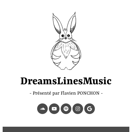
Accéder
au
contenu
principal
DreamsLinesMusic
Présenté par Flavien PONCHON
SoundCloud
YouTube
Spotify
Instagram
Page
Google