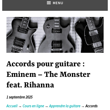
MENU
Accords pour guitare :
Eminem – The Monster
feat. Rihanna
1 septembre 2025
Accueil
→
Cours en ligne
→
Apprendre la guitare
→ Accords