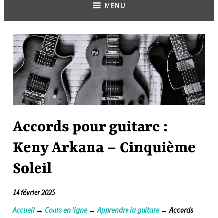
MENU
Accords pour guitare :
Keny Arkana – Cinquième
Soleil
14 février 2025
Accueil
→
Cours en ligne
→
Apprendre la guitare
→ Accords