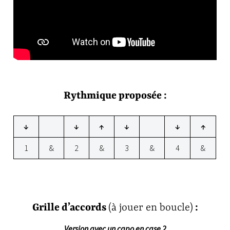
Rythmique proposée :
↓
↓
↑
↓
↓
↑
1
&
2
&
3
&
4
&
Grille d’accords
(à jouer en boucle)
:
Version avec un capo en case 2