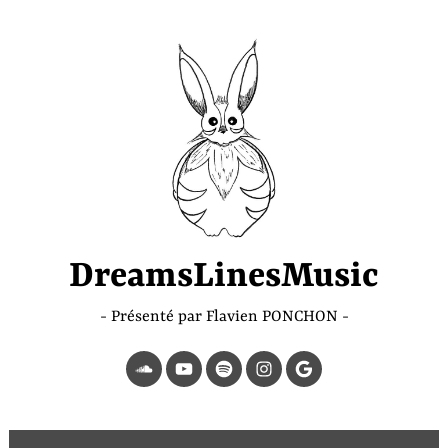
Accéder
au
contenu
principal
DreamsLinesMusic
Présenté par Flavien PONCHON
SoundCloud
YouTube
Spotify
Instagram
Page
Google