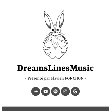
Accéder
au
contenu
principal
DreamsLinesMusic
Présenté par Flavien PONCHON
SoundCloud
YouTube
Spotify
Instagram
Page
Google