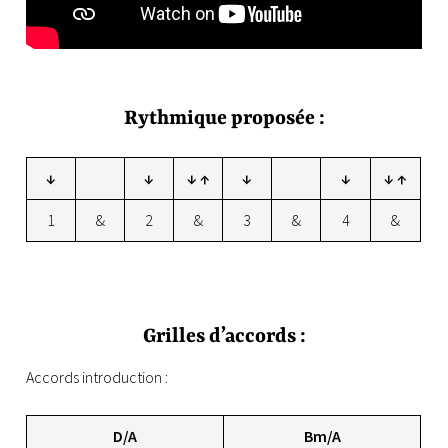
Rythmique proposée :
↓
↓
↓ ↑
↓
↓
↓ ↑
1
&
2
&
3
&
4
&
Grilles d’accords :
Accords introduction :
D/A
Bm/A