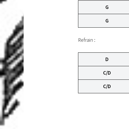
G
G
Refrain :
D
C/D
C/D