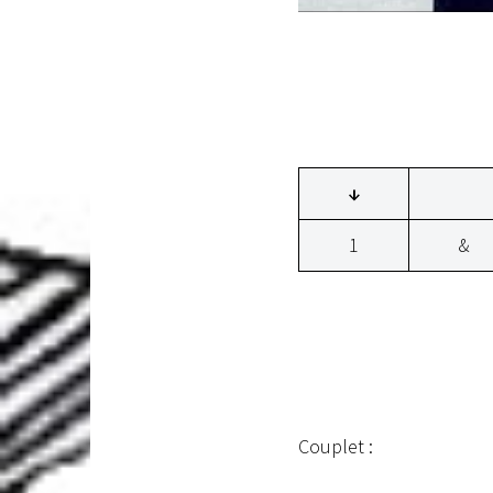
↓
1
&
Couplet :