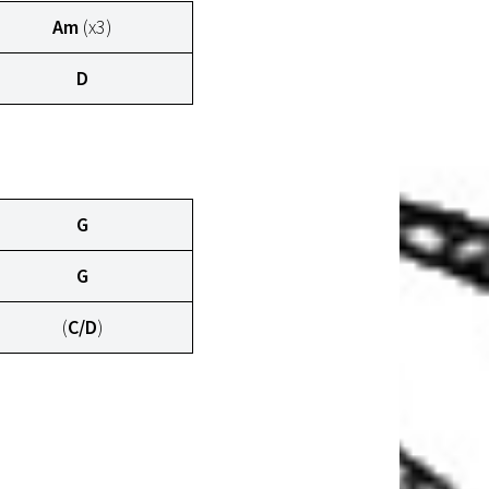
Am
(x3)
D
G
G
(
C/D
)