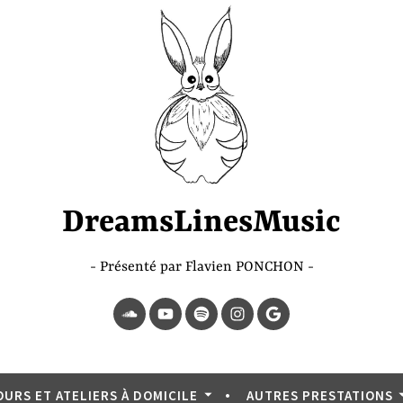
DreamsLinesMusic
Présenté par Flavien PONCHON
SoundCloud
YouTube
Spotify
Instagram
Page
Google
OURS ET ATELIERS À DOMICILE
AUTRES PRESTATIONS