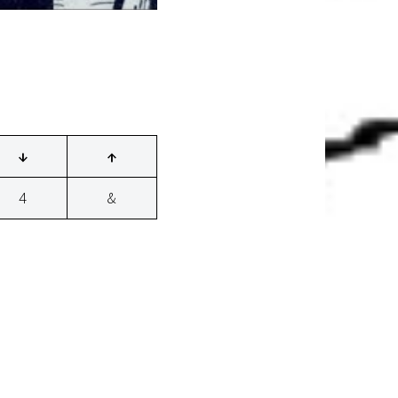
↓
↑
4
&