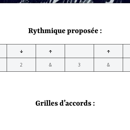
Rythmique proposée :
↓
↑
↑
2
&
3
&
Grilles d’accords :