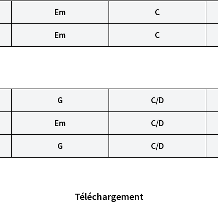
Em
C
Em
C
G
C/D
Em
C/D
G
C/D
Téléchargement