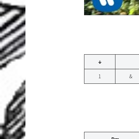
↓
1
&