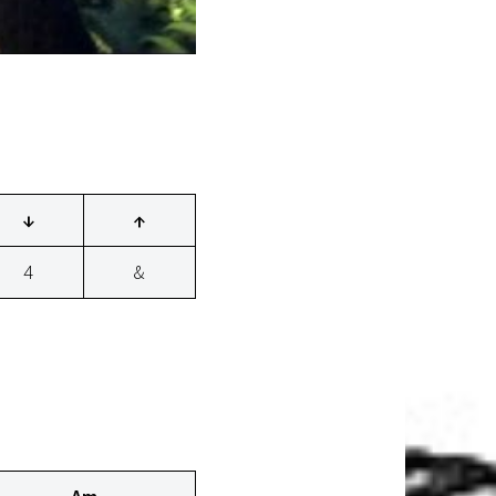
↓
↑
4
&