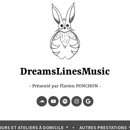
DreamsLinesMusic
Présenté par Flavien PONCHON
SoundCloud
YouTube
Spotify
Instagram
Page
Google
OURS ET ATELIERS À DOMICILE
AUTRES PRESTATIONS