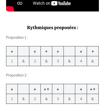
Rythmiques proposées :
Proposition 1 :
↓
↓
↑
↓
↓
↑
1
&
2
&
3
&
4
&
Proposition 2 :
↓
↓
↓ ↑
↓
↓
↓ ↑
1
&
2
&
3
&
4
&