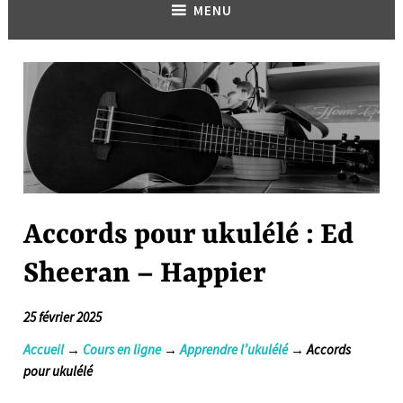
MENU
Accords pour ukulélé : Ed
Sheeran – Happier
25 février 2025
Accueil
→
Cours en ligne
→
Apprendre l’ukulélé
→ Accords
pour ukulélé