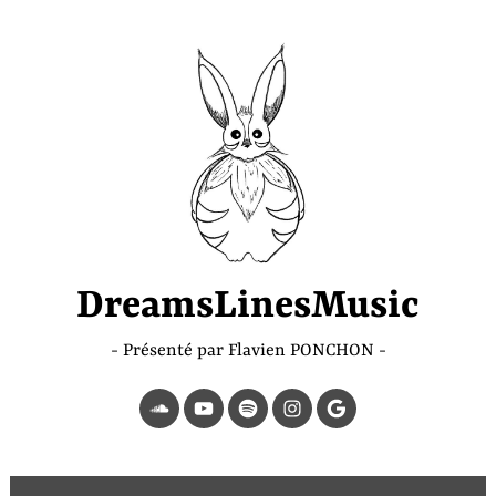
Accéder
au
contenu
principal
DreamsLinesMusic
Présenté par Flavien PONCHON
SoundCloud
YouTube
Spotify
Instagram
Page
Google