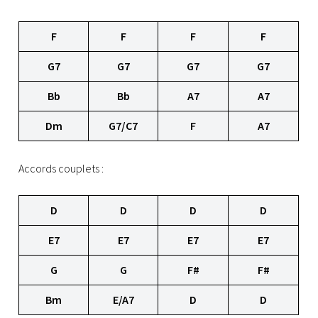
F
F
F
F
G7
G7
G7
G7
Bb
Bb
A7
A7
Dm
G7/C7
F
A7
Accords couplets :
D
D
D
D
E7
E7
E7
E7
G
G
F#
F#
Bm
E/A7
D
D