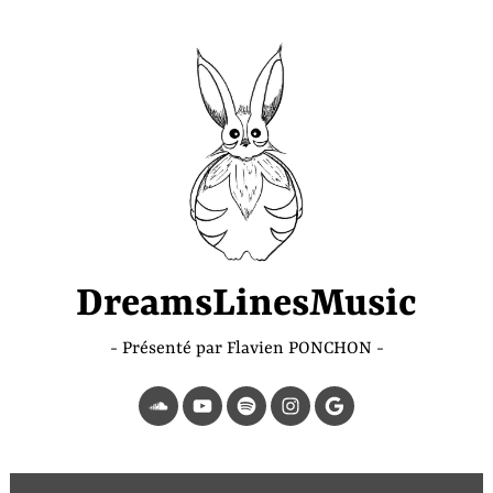
Accéder
au
contenu
principal
DreamsLinesMusic
Présenté par Flavien PONCHON
SoundCloud
YouTube
Spotify
Instagram
Page
Google