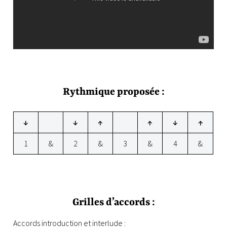
Rythmique proposée :
↓
↓
↑
↑
↓
↑
1
&
2
&
3
&
4
&
Grilles d’accords :
Accords introduction et interlude :