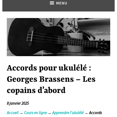
MENU
Accords pour ukulélé :
Georges Brassens – Les
copains d’abord
8 janvier 2025
Accueil
→
Cours en ligne
→
Apprendre l’ukulélé
→ Accords