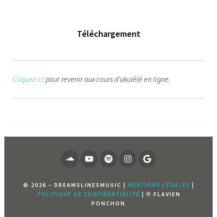
Téléchargement
Cliquez ici
pour revenir aux cours d’ukulélé en ligne.
SOUNDCLOUD
YOUTUBE
SPOTIFY
INSTAGRAM
PAGE
GOOGLE
© 2026 – DREAMSLINESMUSIC |
MENTIONS LÉGALES
|
POLITIQUE DE CONFIDENTIALITÉ
| ℗ FLAVIEN
PONCHON