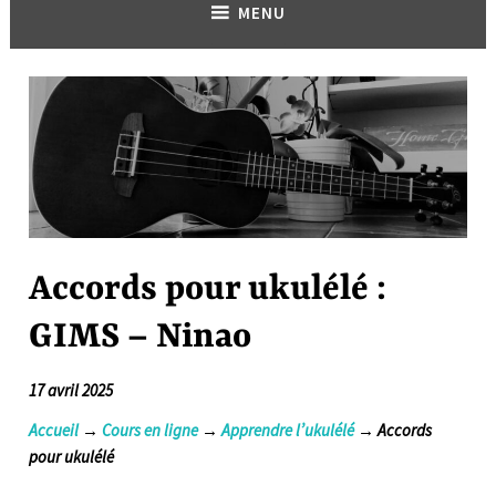
MENU
Accords pour ukulélé :
GIMS – Ninao
17 avril 2025
Accueil
→
Cours en ligne
→
Apprendre l’ukulélé
→ Accords
pour ukulélé