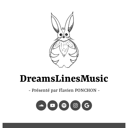
Accéder
au
contenu
principal
DreamsLinesMusic
Présenté par Flavien PONCHON
SoundCloud
YouTube
Spotify
Instagram
Page
Google