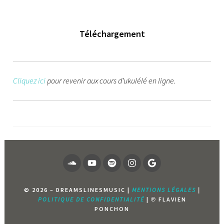
Téléchargement
Cliquez ici
pour revenir aux cours d’ukulélé en ligne.
SOUNDCLOUD
YOUTUBE
SPOTIFY
INSTAGRAM
PAGE
GOOGLE
© 2026 – DREAMSLINESMUSIC |
MENTIONS LÉGALES
|
POLITIQUE DE CONFIDENTIALITÉ
| ℗ FLAVIEN
PONCHON