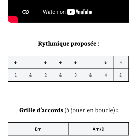
Rythmique proposée :
↓
↓
↑
↓
↓
↑
1
&
2
&
3
&
4
&
Grille d’accords
(à jouer en boucle)
:
Em
Am/D