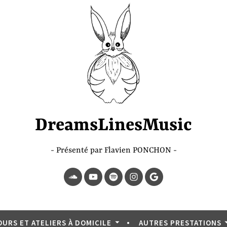
DreamsLinesMusic
Présenté par Flavien PONCHON
SoundCloud
YouTube
Spotify
Instagram
Page
Google
OURS ET ATELIERS À DOMICILE
AUTRES PRESTATIONS