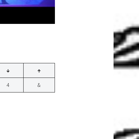
↓
↑
4
&