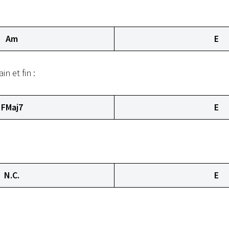
Am
E
in et fin :
FMaj7
E
N.C.
E