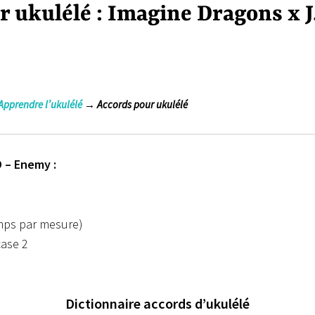
 ukulélé : Imagine Dragons x J
Apprendre l’ukulélé
→ Accords pour ukulélé
D – Enemy :
emps par mesure)
case 2
Dictionnaire accords d’ukulélé