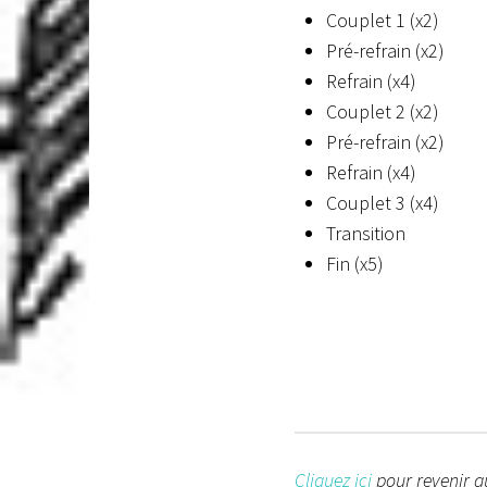
Couplet 1 (x2)
Pré-refrain (x2)
Refrain (x4)
Couplet 2 (x2)
Pré-refrain (x2)
Refrain (x4)
Couplet 3 (x4)
Transition
Fin (x5)
Cliquez ici
pour revenir au