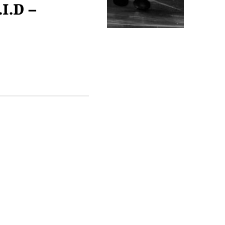
.I.D –