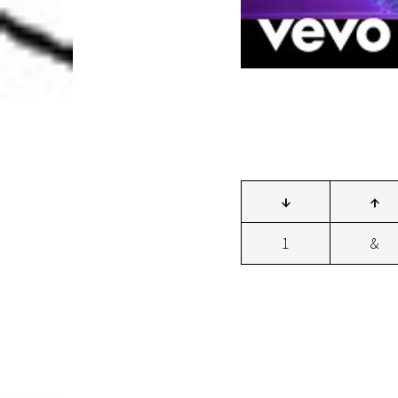
↓
↑
1
&