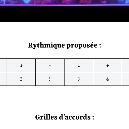
Rythmique proposée :
↓
↑
↓
↑
2
&
3
&
Grilles d’accords :