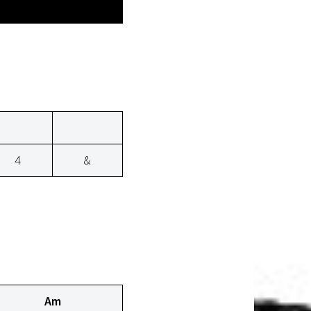
4
&
Am