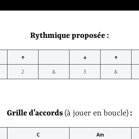
Rythmique proposée :
↑
↓
↑
2
&
3
&
Grille d’accords
(à jouer en boucle)
:
C
Am