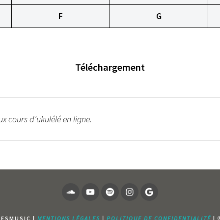
F
G
Téléchargement
x cours d’ukulélé en ligne.
SOUNDCLOUD
YOUTUBE
SPOTIFY
INSTAGRAM
PAGE
GOOGLE
NESMUSIC |
MENTIONS LÉGALES
|
POLITIQUE DE CONFIDENTIALITÉ
| 