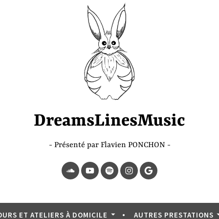
DreamsLinesMusic
Présenté par Flavien PONCHON
SoundCloud
YouTube
Spotify
Instagram
Page
Google
OURS ET ATELIERS À DOMICILE
AUTRES PRESTATIONS