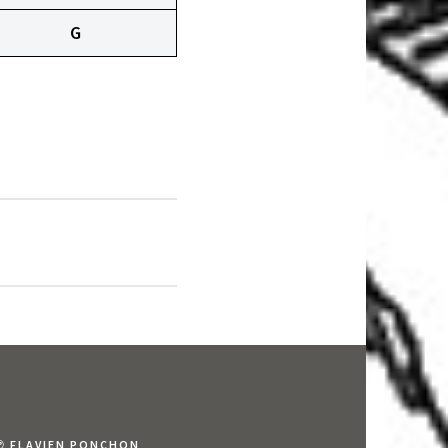
G
℗ FLAVIEN PONCHON