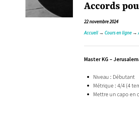
Accords pou
22 novembre 2024
Accueil
→
Cours en ligne
→
Master KG – Jerusalema
Niveau : Débutant
Métrique : 4/4 (4 t
Mettre un capo en 