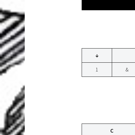
↓
1
&
C