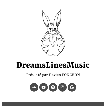
Accéder
au
contenu
principal
DreamsLinesMusic
Présenté par Flavien PONCHON
SoundCloud
YouTube
Spotify
Instagram
Page
Google