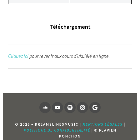
Téléchargement
Cliquez ici
pour revenir aux cours d’ukulélé en ligne.
SOUNDCLOUD
YOUTUBE
SPOTIFY
INSTAGRAM
PAGE
GOOGLE
© 2026 – DREAMSLINESMUSIC |
MENTIONS LÉGALES
|
POLITIQUE DE CONFIDENTIALITÉ
| ℗ FLAVIEN
PONCHON