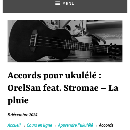
MENU
Accords pour ukulélé :
OrelSan feat. Stromae – La
pluie
6 décembre 2024
Accueil
→
Cours en ligne
→
Apprendre l’ukulélé
→ Accords