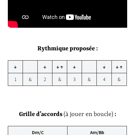
Rythmique proposée :
↓
↓
↓ ↑
↓
↓
↓ ↑
1
&
2
&
3
&
4
&
Grille d’accords
(à jouer en boucle)
:
Dm/C
Am/Bb