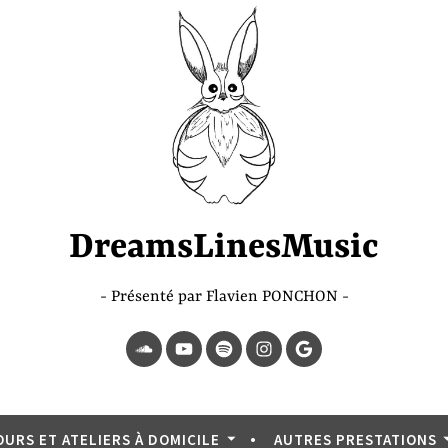
DreamsLinesMusic
Présenté par Flavien PONCHON
SoundCloud
YouTube
Spotify
Instagram
Page
Google
OURS ET ATELIERS À DOMICILE
AUTRES PRESTATIONS