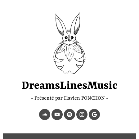
Accéder
au
contenu
principal
DreamsLinesMusic
Présenté par Flavien PONCHON
SoundCloud
YouTube
Spotify
Instagram
Page
Google