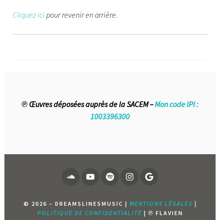
Cliquez ici
pour revenir en arrière.
℗ Œuvres déposées auprès de la SACEM –
Mon code IPI :
1003396300
SOUNDCLOUD
YOUTUBE
SPOTIFY
INSTAGRAM
PAGE
GOOGLE
© 2026 – DREAMSLINESMUSIC |
MENTIONS LÉGALES
|
POLITIQUE DE CONFIDENTIALITÉ
| ℗ FLAVIEN