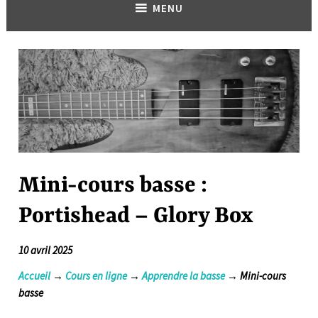
MENU
Mini-cours basse :
Portishead – Glory Box
10 avril 2025
Accueil
→
Cours en ligne
→
Apprendre la basse
→ Mini-cours
basse