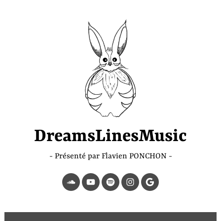
Accéder
au
contenu
principal
DreamsLinesMusic
Présenté par Flavien PONCHON
SoundCloud
YouTube
Spotify
Instagram
Page
Google