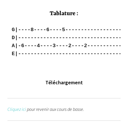
Tablature :
G|----8----6----5------------------|
D|---------------------------------|
A|-6----4----3----2----2-----------|
E|---------------------------------|
Téléchargement
Cliquez ici
pour revenir aux cours de basse.