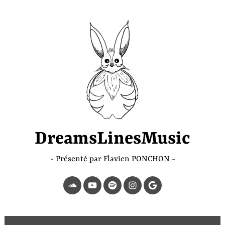
Accéder
au
contenu
principal
DreamsLinesMusic
Présenté par Flavien PONCHON
SoundCloud
YouTube
Spotify
Instagram
Page
Google