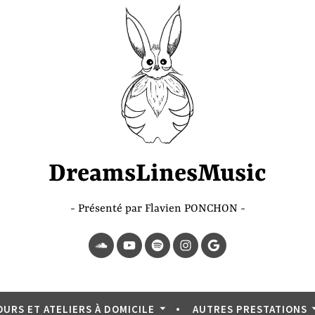
DreamsLinesMusic
Présenté par Flavien PONCHON
SoundCloud
YouTube
Spotify
Instagram
Page
Google
OURS ET ATELIERS À DOMICILE
AUTRES PRESTATIONS