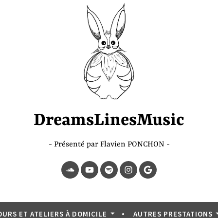
DreamsLinesMusic
Présenté par Flavien PONCHON
SoundCloud
YouTube
Spotify
Instagram
Page
Google
OURS ET ATELIERS À DOMICILE
AUTRES PRESTATIONS