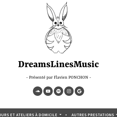
DreamsLinesMusic
Présenté par Flavien PONCHON
SoundCloud
YouTube
Spotify
Instagram
Page
Google
OURS ET ATELIERS À DOMICILE
AUTRES PRESTATIONS