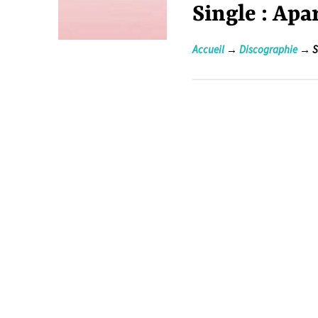
Single : Apa
Accueil
→
Discographie
→ Si