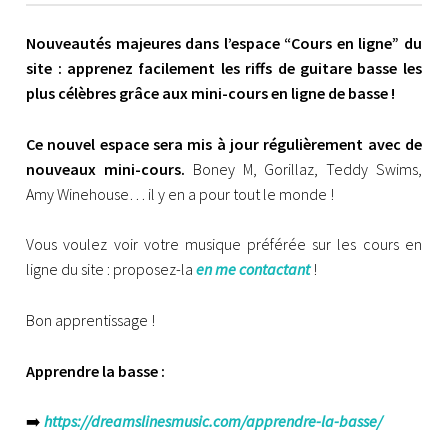
n
Nouveautés majeures dans l’espace “Cours en ligne” du
P
site : apprenez facilement les riffs de guitare basse les
O
plus célèbres grâce aux mini-cours en ligne de basse !
N
C
H
Ce nouvel espace sera mis à jour régulièrement avec de
O
nouveaux mini-cours.
Boney M, Gorillaz, Teddy Swims,
N
Amy Winehouse… il y en a pour tout le monde !
Vous voulez voir votre musique préférée sur les cours en
ligne du site : proposez-la
en me contactant
!
Bon apprentissage !
Apprendre la basse :
➡️
https://dreamslinesmusic.com/apprendre-la-basse/