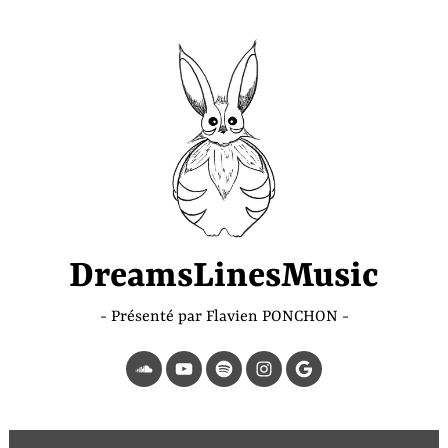
Accéder
au
contenu
principal
DreamsLinesMusic
Présenté par Flavien PONCHON
SoundCloud
YouTube
Spotify
Instagram
Page
Google