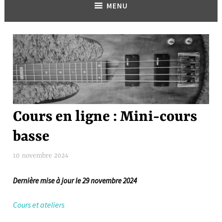
MENU
COURS
Cours en ligne : Mini-cours
ET
basse
ATELIERS
10 novembre 2024
F
l
Dernière mise à jour le 29 novembre 2024
a
v
Cours et ateliers
i
e