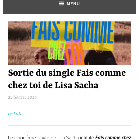
MENU
LE
Sortie du single Fais comme
LAB
chez toi de Lisa Sacha
21 février 2026
F
l
Le Lab
a
v
i
e
Le cinquième single de Lisa Sacha intitulé
Fais comme chez