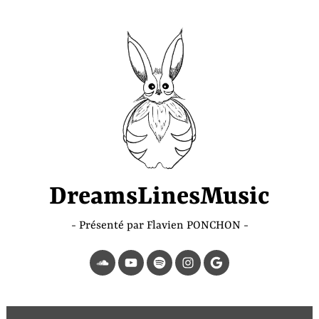
Accéder
au
contenu
principal
DreamsLinesMusic
Présenté par Flavien PONCHON
SoundCloud
YouTube
Spotify
Instagram
Page
Google