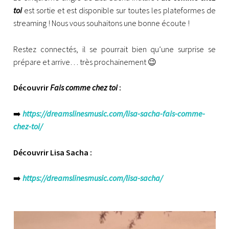
n
toi
est sortie et est disponible sur toutes les plateformes de
P
streaming ! Nous vous souhaitons une bonne écoute !
O
N
Restez connectés, il se pourrait bien qu’une surprise se
C
prépare et arrive… très prochainement 😉
H
O
Découvrir
Fais comme chez toi
:
N
➡️
https://dreamslinesmusic.com/lisa-sacha-fais-comme-
chez-toi/
Découvrir Lisa Sacha :
➡️
https://dreamslinesmusic.com/lisa-sacha/